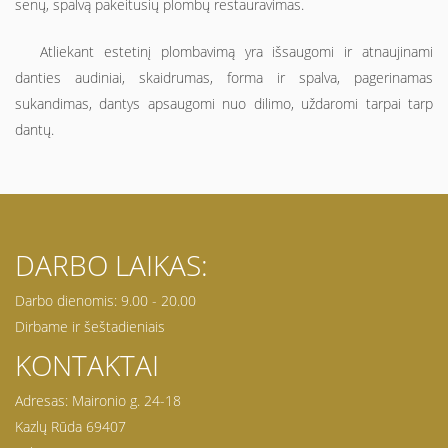
senų, spalvą pakeitusių plombų restauravimas.
Atliekant estetinį plombavimą yra išsaugomi ir atnaujinami
danties audiniai, skaidrumas, forma ir spalva, pagerinamas
sukandimas, dantys apsaugomi nuo dilimo, uždaromi tarpai tarp
dantų.
DARBO LAIKAS:
Darbo dienomis: 9.00 - 20.00
Dirbame ir šeštadieniais
KONTAKTAI
Adresas: Maironio g. 24-18
Kazlų Rūda 69407