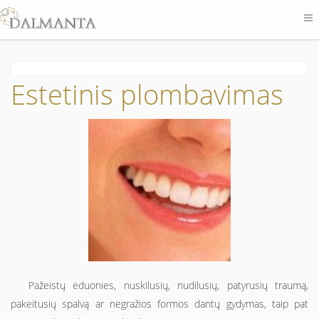
Estetinis plombavimas
Pažeistų ėduonies, nuskilusių, nudilusių, patyrusių traumą,
pakeitusių spalvą ar negražios formos dantų gydymas, taip pat