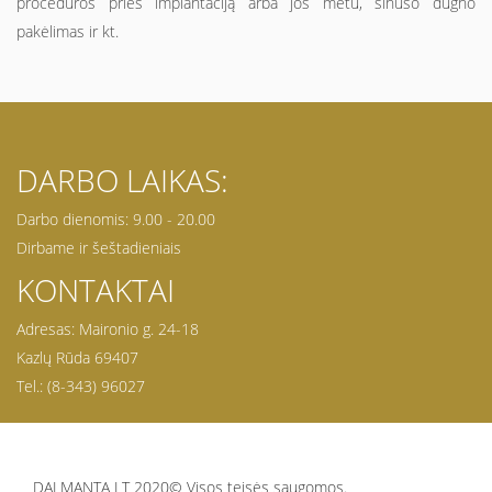
procedūros prieš implantaciją arba jos metu, sinuso dugno
pakėlimas ir kt.
DARBO LAIKAS:
Darbo dienomis: 9.00 - 20.00
Dirbame ir šeštadieniais
KONTAKTAI
Adresas: Maironio g. 24-18
Kazlų Rūda 69407
Tel.: (8-343) 96027
DALMANTA LT 2020© Visos teisės saugomos.