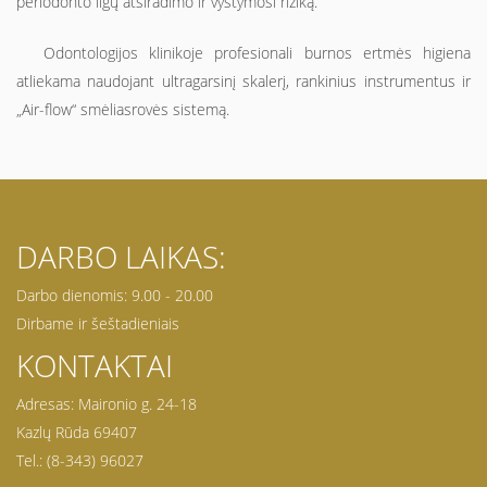
periodonto ligų atsiradimo ir vystymosi riziką.
Odontologijos klinikoje profesionali burnos ertmės higiena
atliekama naudojant ultragarsinį skalerį, rankinius instrumentus ir
„Air-flow“ smėliasrovės sistemą.
DARBO LAIKAS:
Darbo dienomis: 9.00 - 20.00
Dirbame ir šeštadieniais
KONTAKTAI
Adresas: Maironio g. 24-18
Kazlų Rūda 69407
Tel.: (8-343) 96027